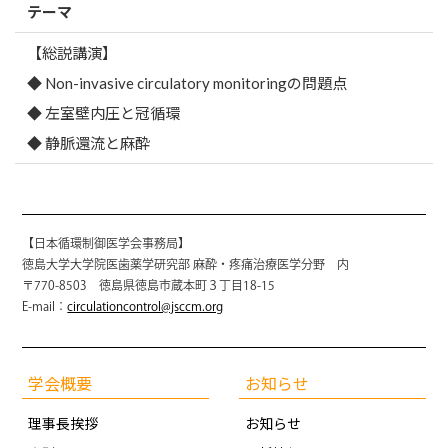
テーマ
【総説講演】
◆ Non-invasive circulatory monitoringの問題点
◆ 左室壁内圧と冠循環
◆ 静脈還流と麻酔
【日本循環制御医学会事務局】
徳島大学大学院医歯薬学研究部 麻酔・疼痛治療医学分野 内
〒770-8503 徳島県徳島市蔵本町３丁目18-15
E-mail：
circulationcontrol@jsccm.org
学会概要
お知らせ
理事長挨拶
お知らせ