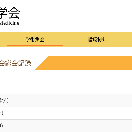
学会
 Medicine
学術集会
循環制御
学会総会記録
酔学）
土）
市）